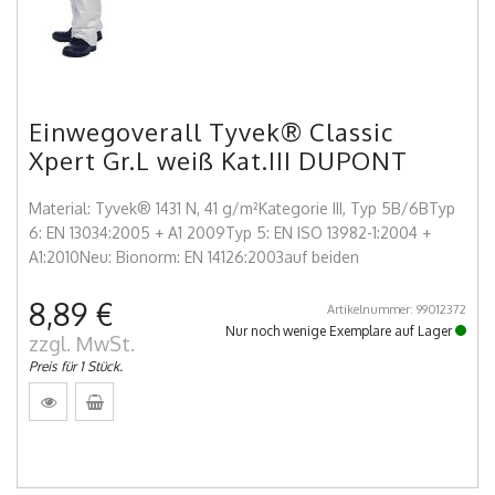
Einwegoverall Tyvek® Classic
Xpert Gr.L weiß Kat.III DUPONT
Material: Tyvek® 1431 N, 41 g/m²Kategorie III, Typ 5B/6BTyp
6: EN 13034:2005 + A1 2009Typ 5: EN ISO 13982-1:2004 +
A1:2010Neu: Bionorm: EN 14126:2003auf beiden
8,89 €
Artikelnummer: 99012372
Nur noch wenige Exemplare auf Lager
zzgl. MwSt.
Preis für 1 Stück.