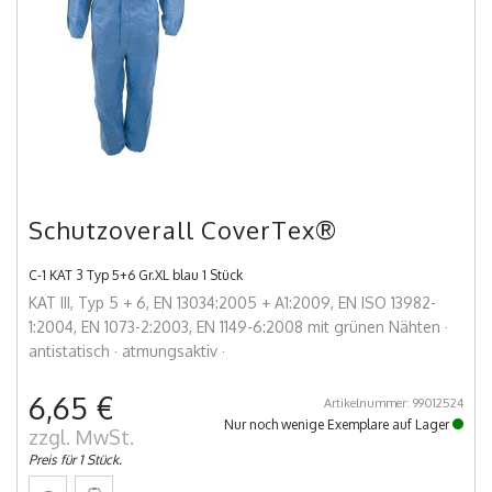
Schutzoverall CoverTex®
C-1 KAT 3 Typ 5+6 Gr.XL blau 1 Stück
KAT III, Typ 5 + 6, EN 13034:2005 + A1:2009, EN ISO 13982-
1:2004, EN 1073-2:2003, EN 1149-6:2008 mit grünen Nähten ·
antistatisch · atmungsaktiv ·
6,65 €
Artikelnummer: 99012524
Nur noch wenige Exemplare auf Lager
zzgl. MwSt.
Preis für 1 Stück.