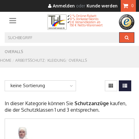
Anmelden
oder
Kunde werden
0
2 % Online-Rabatt
4 % Vorkasse-Skonto
Toggle navigation
0 € Versandkosten ab
150 € Netto-Warenwert
OVERALLS
HOME
ARBEITSSCHUTZ
KLEIDUNG
OVERALLS
keine Sortierung
In dieser Kategorie können Sie
Schutzanzüge
kaufen,
die der Schutzklassen 1 und 3 entsprechen.