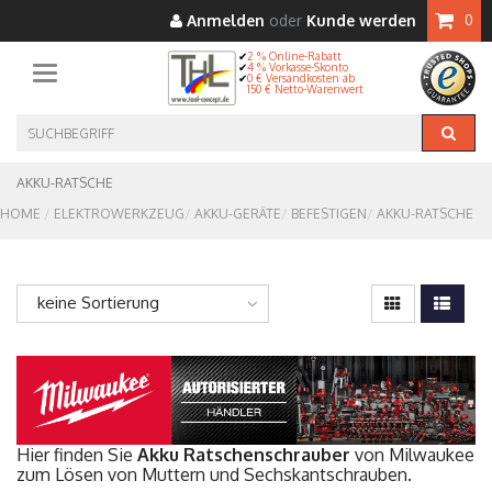
Anmelden
oder
Kunde werden
0
2 % Online-Rabatt
4 % Vorkasse-Skonto
Toggle navigation
0 € Versandkosten ab
150 € Netto-Warenwert
AKKU-RATSCHE
HOME
ELEKTROWERKZEUG
AKKU-GERÄTE
BEFESTIGEN
AKKU-RATSCHE
keine Sortierung
Hier finden Sie
Akku Ratschenschrauber
von Milwaukee
zum Lösen von Muttern und Sechskantschrauben.