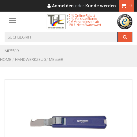
Anmelden
oder
Kunde werden
0
2 % Online-Rabatt
4 % Vorkasse-Skonto
Toggle navigation
0 € Versandkosten ab
150 € Netto-Warenwert
MESSER
HOME
HANDWERKZEUG
MESSER