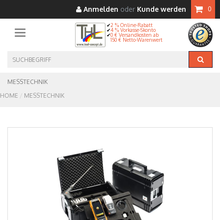
Anmelden
oder
Kunde werden
0
2 % Online-Rabatt
4 % Vorkasse-Skonto
Toggle navigation
0 € Versandkosten ab
150 € Netto-Warenwert
MESSTECHNIK
HOME
MESSTECHNIK