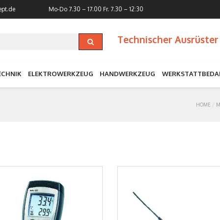
ept.de
Mo-Do 7.30 – 17.00
Fr. 7.30 – 12:30
Technischer Ausrüster 
ECHNIK
ELEKTROWERKZEUG
HANDWERKZEUG
WERKSTATTBEDA
HOME
M