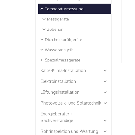
expand_less
Temperaturmessung
expand_more
Messgeräte
expand_more
Zubehör
expand_more
Dichtheitsprüfgeräte
expand_more
Wasseranalytik
arrow_right
Spezialmessgeräte
expand_more
Kälte-Klima-Installation
expand_more
Elektroinstallation
expand_more
Lüftungsinstallation
expand_more
Photovoltaik- und Solartechnik
Energieberater +
expand_more
Sachverständige
expand_more
Rohrinspektion und -Wartung