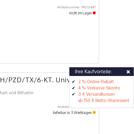
Artikelnummer: 99032447
nicht im Lager
×
Ihre Kaufvorteile:
 PH/PZD/TX/6-KT. Univ.-Halter
2 % Online-Rabatt
4 % Vorkasse-Skonto
hart und Bithalter
0 € Versandkosten
ab 150 € Netto-Warenwert
Artikelnummer: 99032426
lieferbar in 3 Werktagen