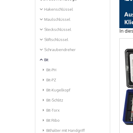
expand_more
Hakenschlüssel
expand_more
Maulschlüssel
expand_more
Steckschlüssel
In die
expand_more
Stiftschlüssel
expand_more
Schraubendreher
expand_less
Bit
arrow_right
Bit-PH
arrow_right
Bit-PZ
arrow_right
Bit-Kugelkopf
arrow_right
Bit-Schlitz
arrow_right
Bit-Torx
arrow_right
Bit Ribo
arrow_right
Bithalter mit Handgriff