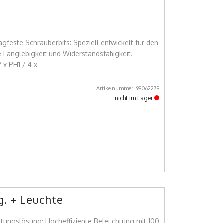
este Schrauberbits: Speziell entwickelt für den
 Langlebigkeit und Widerstandsfähigkeit.
 x PH1 / 4 x
Artikelnummer: 99062279
nicht im Lager
g. + Leuchte
ungslösung: Hocheffiziente Beleuchtung mit 100