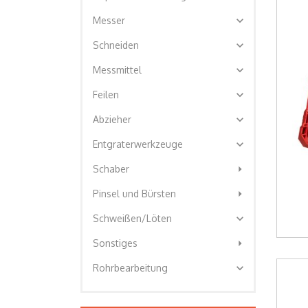
expand_more
Messer
expand_more
Schneiden
expand_more
Messmittel
expand_more
Feilen
expand_more
Abzieher
expand_more
Entgraterwerkzeuge
arrow_right
Schaber
arrow_right
Pinsel und Bürsten
expand_more
Schweißen/Löten
arrow_right
Sonstiges
expand_more
Rohrbearbeitung