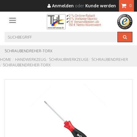
Anmelden
oder
Kunde werden
0
2 % Online-Rabatt
4 % Vorkasse-Skonto
Toggle navigation
0 € Versandkosten ab
150 € Netto-Warenwert
SCHRAUBENDREHER-TORX
HOME
HANDWERKZEUG
SCHRAUBWERKZEUGE
SCHRAUBENDREHER
SCHRAUBENDREHER-TORX