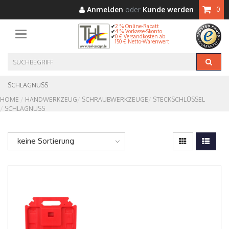
Anmelden
oder
Kunde werden
0
2 % Online-Rabatt
4 % Vorkasse-Skonto
Toggle navigation
0 € Versandkosten ab
150 € Netto-Warenwert
SCHLAGNUSS
HOME
HANDWERKZEUG
SCHRAUBWERKZEUGE
STECKSCHLÜSSEL
SCHLAGNUSS
keine Sortierung