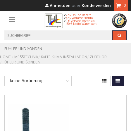
Anmelden
oder
Kunde werden
0
2 % Online-Rabatt
4 % Vorkasse-Skonto
Toggle navigation
0 € Versandkosten ab
150 € Netto-Warenwert
FÜHLER UND SONDEN
HOME
MESSTECHNIK
KÄLTE-KLIMA-INSTALLATION
ZUBEHÖR
FÜHLER UND SONDEN
keine Sortierung