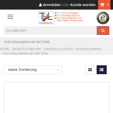
Anmelden
oder
Kunde werden
0
2 % Online-Rabatt
4 % Vorkasse-Skonto
Toggle navigation
0 € Versandkosten ab
150 € Netto-Warenwert
TASCHENLAMPEN MIT BATTERIE
HOME
WERKSTATTBEDARF
LAMPEN/LEUCHTEN
TASCHENLAMPEN
TASCHENLAMPEN MIT BATTERIE
keine Sortierung