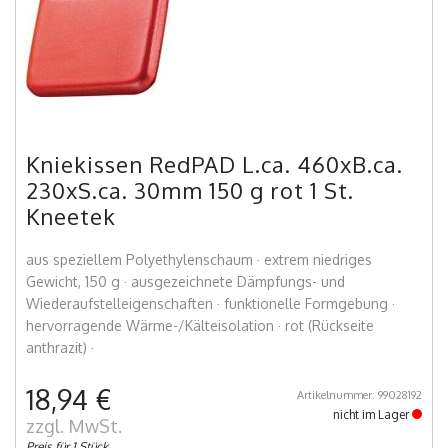
Kniekissen RedPAD L.ca. 460xB.ca.
230xS.ca. 30mm 150 g rot 1 St.
Kneetek
aus speziellem Polyethylenschaum · extrem niedriges
Gewicht, 150 g · ausgezeichnete Dämpfungs- und
Wiederaufstelleigenschaften · funktionelle Formgebung ·
hervorragende Wärme-/Kälteisolation · rot (Rückseite
anthrazit) ·
18,94 €
Artikelnummer: 99028192
nicht im Lager
zzgl. MwSt.
Preis für 1 Stück.