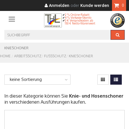
Anmelden
oder
Kunde werden
0
2 % Online-Rabatt
4 % Vorkasse-Skonto
Toggle navigation
0 € Versandkosten ab
150 € Netto-Warenwert
KNIESCHONER
HOME
ARBEITSSCHUTZ
FUSSSCHUTZ
KNIESCHONER
keine Sortierung
In dieser Kategorie können Sie
Knie- und Hosenschoner
in verschiedenen Ausführungen kaufen.