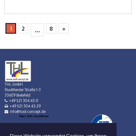
1
2
8
»
…
THL GmbH
Stadtheider Straße 1-3
33609 Bielefeld
+49 521 304 43-0
+49 521 304 43-29
info@tool-concept.de
Über SSL-Zertifikate