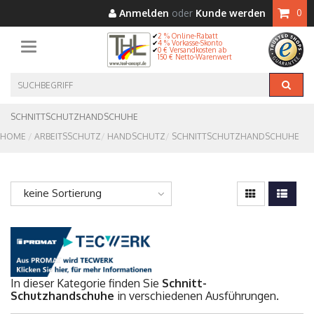
Anmelden
oder
Kunde werden
0
2 % Online-Rabatt
4 % Vorkasse-Skonto
Toggle navigation
0 € Versandkosten ab
150 € Netto-Warenwert
SCHNITTSCHUTZHANDSCHUHE
HOME
ARBEITSSCHUTZ
HANDSCHUTZ
SCHNITTSCHUTZHANDSCHUHE
keine Sortierung
In dieser Kategorie finden Sie
Schnitt-
Schutzhandschuhe
in verschiedenen Ausführungen.