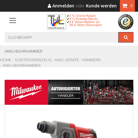
Anmelden
oder
Kunde werden
0
2 % Online-Rabatt
4 % Vorkasse-Skonto
Toggle navigation
0 € Versandkosten ab
150 € Netto-Warenwert
AKKU-BOHRHAMMER
HOME
ELEKTROWERKZEUG
AKKU-GERÄTE
HÄMMERN
AKKU-BOHRHAMMER