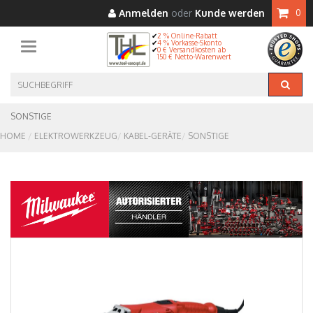
Anmelden
oder
Kunde werden
0
2 % Online-Rabatt
4 % Vorkasse-Skonto
Toggle navigation
0 € Versandkosten ab
150 € Netto-Warenwert
SONSTIGE
HOME
ELEKTROWERKZEUG
KABEL-GERÄTE
SONSTIGE