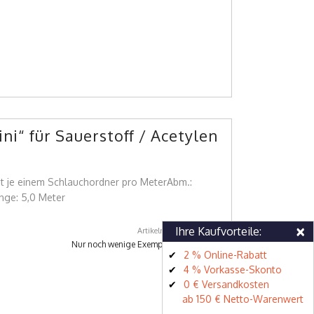
i“ für Sauerstoff / Acetylen
t je einem Schlauchordner pro MeterAbm.:
nge: 5,0 Meter
×
Ihre Kaufvorteile:
Artikelnummer: 99061893
Nur noch wenige Exemplare auf Lager
2 % Online-Rabatt
4 % Vorkasse-Skonto
0 € Versandkosten
ab 150 € Netto-Warenwert