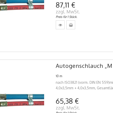
87,11 €
zzgl. MwSt.
Preis für 1 Stück.
Autogenschlauch „Min
10 m
nach ISO3821 (vorm. DIN EN 559)mi
4,0x3,5mm + 4,0x3,5mm, Gesamtlä
65,38 €
zzgl. MwSt.
Preis für 1 Stück.