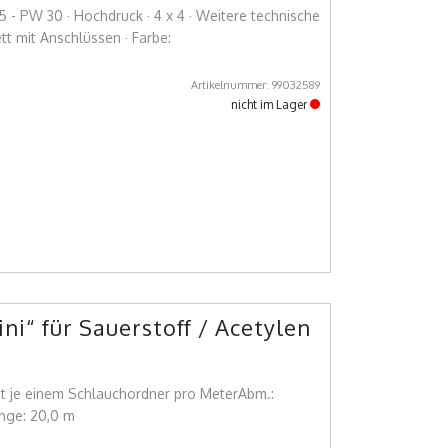
5 - PW 30 · Hochdruck · 4 x 4 · Weitere technische
t mit Anschlüssen · Farbe:
Artikelnummer: 99032589
nicht im Lager
i“ für Sauerstoff / Acetylen
t je einem Schlauchordner pro MeterAbm.:
nge: 20,0 m