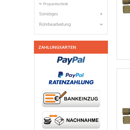
expand_more
Propantechnik
arrow_right
Sonstiges
expand_more
Rohrbearbeitung
ZAHLUNGSARTEN