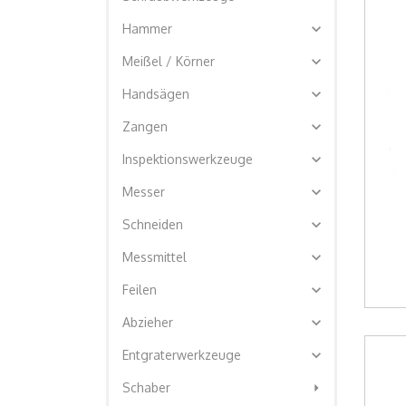
expand_more
Hammer
expand_more
Meißel / Körner
expand_more
Handsägen
expand_more
Zangen
expand_more
Inspektionswerkzeuge
expand_more
Messer
expand_more
Schneiden
expand_more
Messmittel
expand_more
Feilen
expand_more
Abzieher
expand_more
Entgraterwerkzeuge
arrow_right
Schaber