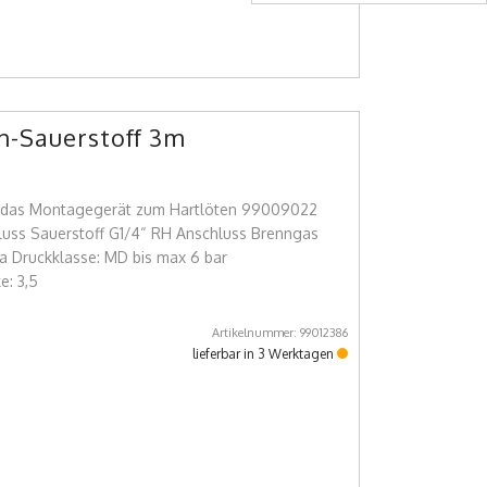
n-Sauerstoff 3m
ür das Montagegerät zum Hartlöten 99009022
luss Sauerstoff G1/4“ RH Anschluss Brenngas
a Druckklasse: MD bis max 6 bar
: 3,5
Artikelnummer: 99012386
lieferbar in 3 Werktagen