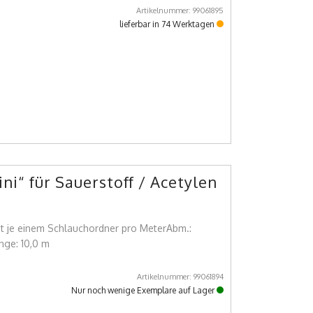
Artikelnummer: 99061895
lieferbar in 74 Werktagen
i“ für Sauerstoff / Acetylen
t je einem Schlauchordner pro MeterAbm.:
nge: 10,0 m
Artikelnummer: 99061894
Nur noch wenige Exemplare auf Lager