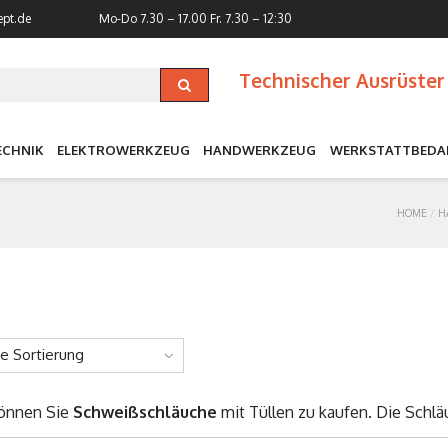
ept.de
Mo-Do 7.30 – 17.00
Fr. 7.30 – 12:30
Technischer Ausrüster 
ECHNIK
ELEKTROWERKZEUG
HANDWERKZEUG
WERKSTATTBEDA
HOME
H
ne Sortierung
können Sie
Schweißschläuche
mit Tüllen zu kaufen. Die Schlä