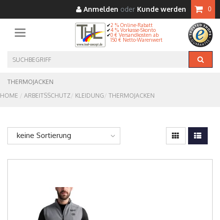
Anmelden
oder
Kunde werden
0
2 % Online-Rabatt
4 % Vorkasse-Skonto
Toggle navigation
0 € Versandkosten ab
150 € Netto-Warenwert
THERMOJACKEN
HOME
ARBEITSSCHUTZ
KLEIDUNG
THERMOJACKEN
keine Sortierung