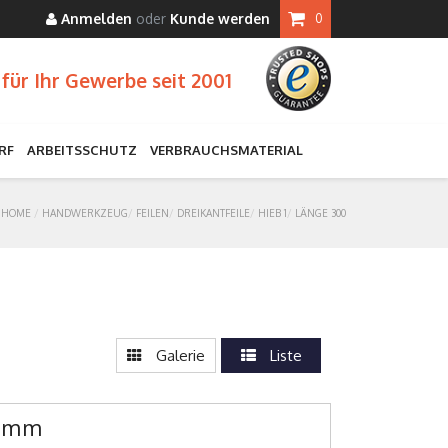
Anmelden
oder
Kunde werden
0
für Ihr Gewerbe seit 2001
RF
ARBEITSSCHUTZ
VERBRAUCHSMATERIAL
HOME
HANDWERKZEUG
FEILEN
DREIKANTFEILE
HIEB 1
LÄNGE 300
Galerie
Liste
00mm