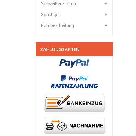
expand_more
Schweißen/Löten
arrow_right
Sonstiges
expand_more
Rohrbearbeitung
ZAHLUNGSARTEN