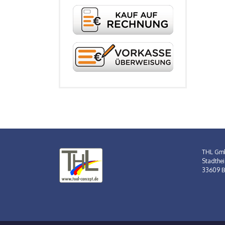
THL Gm
Stadthei
33609 Bi