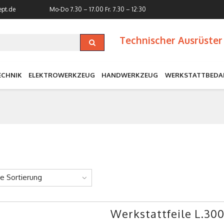
ept.de
Mo-Do 7.30 – 17.00
Fr. 7.30 – 12:30
Technischer Ausrüster 
ECHNIK
ELEKTROWERKZEUG
HANDWERKZEUG
WERKSTATTBEDA
ne Sortierung
Werkstattfeile L.3