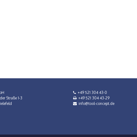
bH
+49 521 304 43-0
der Straße 1-3
+49 521 304 43-29
elefeld
info@tool-concept.de