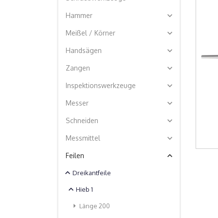
expand_more
Hammer
expand_more
Meißel / Körner
expand_more
Handsägen
expand_more
Zangen
expand_more
Inspektionswerkzeuge
expand_more
Messer
expand_more
Schneiden
expand_more
Messmittel
expand_less
Feilen
expand_less
Dreikantfeile
expand_less
Hieb 1
arrow_right
Länge 200