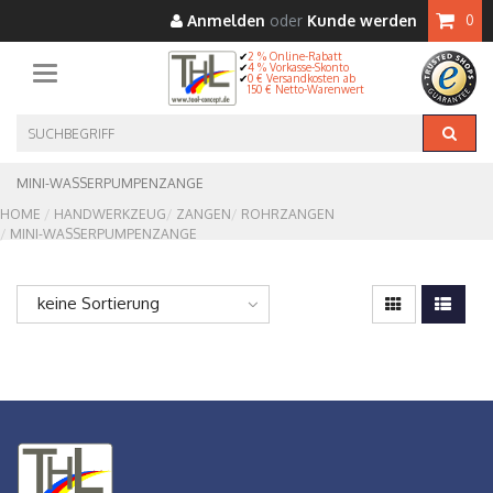
Anmelden
oder
Kunde werden
0
2 % Online-Rabatt
4 % Vorkasse-Skonto
Toggle navigation
0 € Versandkosten ab
150 € Netto-Warenwert
MINI-WASSERPUMPENZANGE
HOME
HANDWERKZEUG
ZANGEN
ROHRZANGEN
MINI-WASSERPUMPENZANGE
keine Sortierung