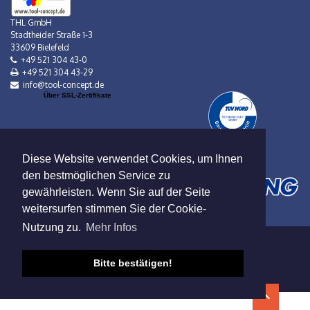
THL GmbH
Stadtheider Straße 1-3
33609 Bielefeld
+49 521 304 43-0
+49 521 304 43-29
info@tool-concept.de
Über SSL-Zertifikate
Diese Website verwendet Cookies, um Ihnen
den bestmöglichen Service zu
gewährleisten. Wenn Sie auf der Seite
weitersurfen stimmen Sie der Cookie-
Nutzung zu.
Mehr Infos
Verkauf nur an Gewerbebetreibende!
Datenschutz
|
AGB
|
Impressum
|
Mietbedingungen
Bitte bestätigen!
© 2019 Viebrock DatenService GmbH
expand_less