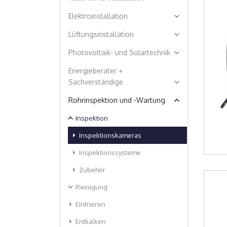
expand_more
Elektroinstallation
expand_more
Lüftungsinstallation
expand_more
Photovoltaik- und Solartechnik
Energieberater +
expand_more
Sachverständige
expand_less
Rohrinspektion und -Wartung
expand_less
Inspektion
arrow_right
Inspektionskameras
arrow_right
Inspektionssysteme
arrow_right
Zubehör
expand_more
Reinigung
arrow_right
Einfrieren
arrow_right
Entkalken