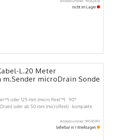
Artikelnummer: 99062478
nicht im Lager
Kabel-L.20 Meter
 m.Sender microDrain Sonde
ain™) oder 125 mm (micro Reel™) · 90°
Drain) oder ab 50 mm (microReel) · kompakte
Artikelnummer: 99045993
lieferbar in 1 Werktagen