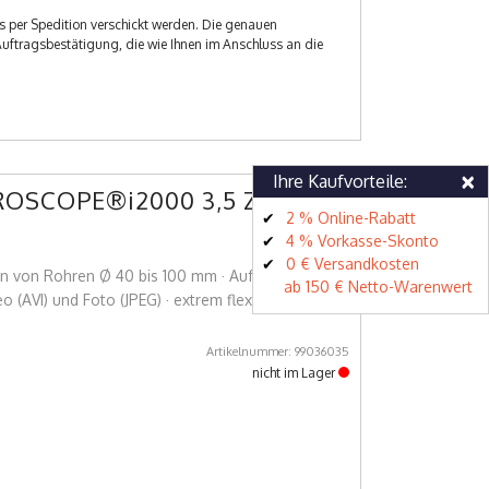
s per Spedition verschickt werden. Die genauen
Auftragsbestätigung, die wie Ihnen im Anschluss an die
×
Ihre Kaufvorteile:
ROSCOPE®i2000 3,5 Zoll
2 % Online-Rabatt
4 % Vorkasse-Skonto
0 € Versandkosten
on von Rohren Ø 40 bis 100 mm · Aufnahme und
ab 150 € Netto-Warenwert
 (AVI) und Foto (JPEG) · extrem flexibler
Artikelnummer: 99036035
nicht im Lager