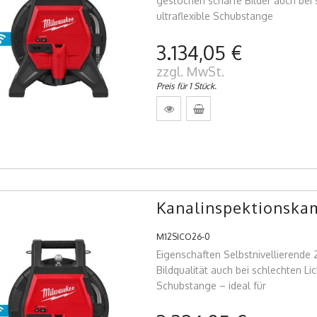
gestochen scharfe Bilder auch bei 
ultraflexible Schubstange
3.134,05 €
zzgl. MwSt.
Preis für 1 Stück.
Kanalinspektionska
M12SICO26-0
Eigenschaften Selbstnivellierende
Bildqualität auch bei schlechten Li
Schubstange – ideal für