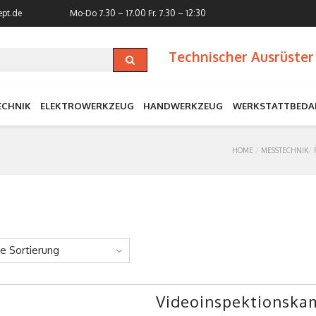
ept.de
Mo-Do 7.30 – 17.00
Fr. 7.30 – 12:30
Technischer Ausrüster 
ECHNIK
ELEKTROWERKZEUG
HANDWERKZEUG
WERKSTATTBEDA
HOME
MESSTECHNIK
ne Sortierung
Videoinspektionska