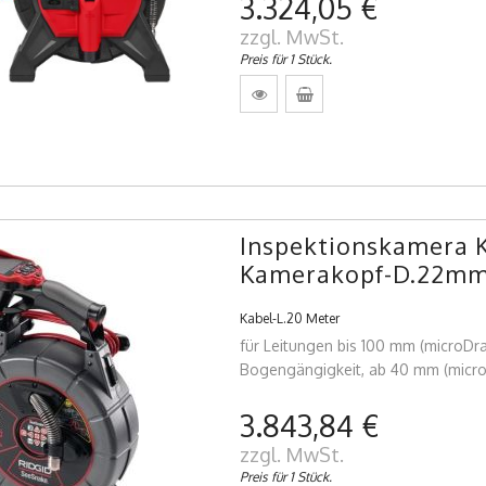
3.324,05 €
zzgl. MwSt.
Preis für 1 Stück.
Inspektionskamera 
Kamerakopf-D.22mm
Kabel-L.20 Meter
für Leitungen bis 100 mm (microDr
Bogengängigkeit, ab 40 mm (micro
3.843,84 €
zzgl. MwSt.
Preis für 1 Stück.