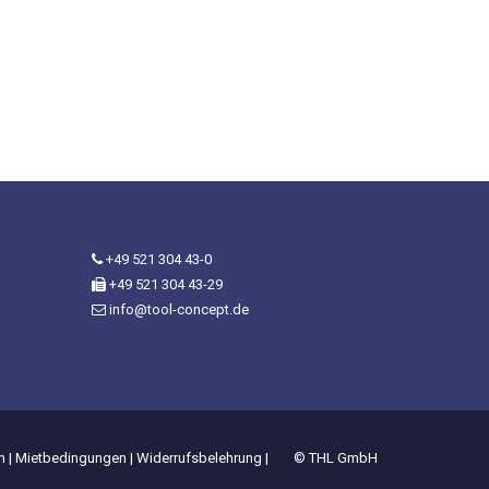
+49 521 304 43-0
+49 521 304 43-29
info@tool-concept.de
m
|
Mietbedingungen
|
Widerrufsbelehrung
|
© THL GmbH