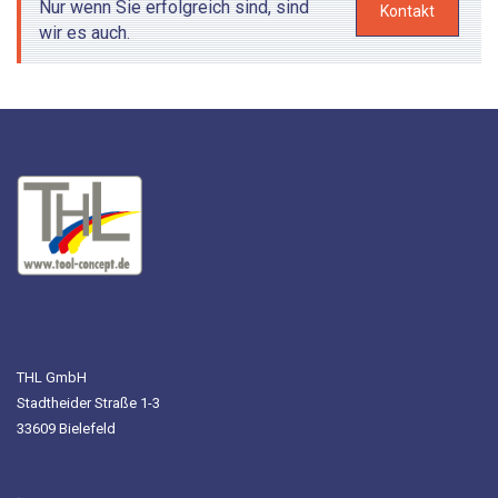
Nur wenn Sie erfolgreich sind, sind
Kontakt
Tool-Kits
wir es auch.
Service
Schulung und Workshops
Reparaturservice
Kontakt
Anfahrt
Ansprechpartner
THL GmbH
News
Stadtheider Straße 1-3
33609 Bielefeld
Newsletter-Registrierung
Katalog für Wärmewende