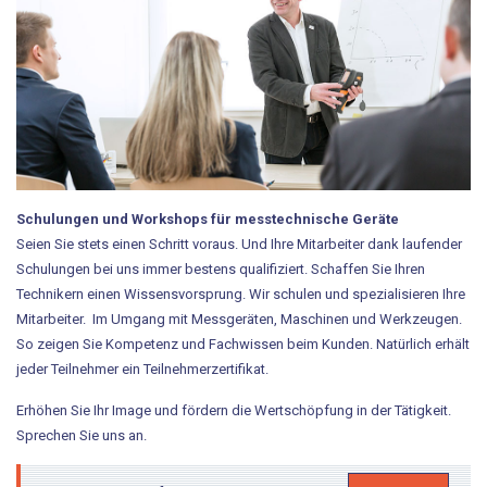
Karriere / Ausbildung
Downloads
tool-concept
Entwicklung
Herstellung
Schulungen und Workshops für messtechnische Geräte
Seien Sie stets einen Schritt voraus. Und Ihre Mitarbeiter dank laufender
Handel
Schulungen bei uns immer bestens qualifiziert. Schaffen Sie Ihren
Technikern einen Wissensvorsprung. Wir schulen und spezialisieren Ihre
Technische Dienstleistung
Mitarbeiter. Im Umgang mit Messgeräten, Maschinen und Werkzeugen.
So zeigen Sie Kompetenz und Fachwissen beim Kunden. Natürlich erhält
Produkte
jeder Teilnehmer ein Teilnehmerzertifikat.
Erhöhen Sie Ihr Image und fördern die Wertschöpfung in der Tätigkeit.
DynaMont Hubtisch
Sprechen Sie uns an.
DynaCase-Koffersystem