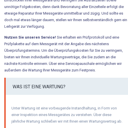
Einschicken Ihrer Messgeräte und verringern Sie Ausfallzeiten sowie
Tool-Kits
unnötige Folgekosten, denn dank Bevorratung aller Einzelteile erfolgt die
etwaige Reparatur Ihrer Messgeräte unmittelbar und zügig. Und sollte es
Service
doch mal etwas länger dauern, stellen wir Ihnen selbstverständlich gern ein
Leihgerät zur Verfügung.
Schulung und Workshops
Nutzen Sie unseren Service!
Sie erhalten ein Prüfprotokoll und eine
Prüfplakette auf dem Messgerät mit der Angabe des nächstens
Reparaturservice
Überprüfungstermins. Um die Überprüfungskosten für Sie zu verringern,
bieten wir Ihnen individuelle Wartungsverträge, die Sie zudem an die
Kontakt
nächste Kontrolle erinnern. Über eine Servicepauschale ermöglichen wir
außerdem die Wartung Ihrer Messgeräte zum Festpreis.
Anfahrt
Ansprechpartner
WAS IST EINE WARTUNG?
News
Unter Wartung ist eine vorbeugende Instandhaltung, in Form von
Newsletter-Registrierung
einer Inspektion eines Messgerätes zu verstehen. Über diese
jährliche Wartung schließen wir mit Ihnen einen Wartungsvertrag ab.
Katalog für Wärmewende