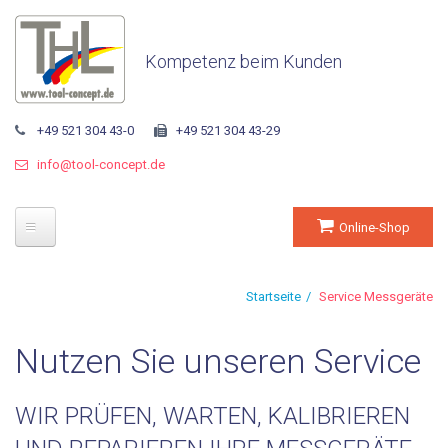
Kompetenz beim Kunden
+49 521 304 43-0
+49 521 304 43-29
info@tool-concept.de
Online-Shop
Startseite
Startseite
Service Messgeräte
Unternehmen
Nutzen Sie unseren Service
Über THL
WIR PRÜFEN, WARTEN, KALIBRIEREN
Geschäftsführung