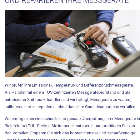
UND REPARIEREN IHRE MESSGERÄTE
Karriere / Ausbildung
Downloads
tool-concept
Entwicklung
Herstellung
Handel
Wir prüfen Ihre Emissions-, Temperatur- und Differenzdruckmessgeräte.
Technische Dienstleistung
Als Händler mit einem TÜV-zertifizierten Messgeräteprüfstand und als
autorisierter Stützpunkthändler sind wir befugt, Messgeräte zu warten,
Produkte
kalibrieren und zu reparieren, ohne dass Ihre Garantieansprüche verfallen.
Wir ermöglichen eine schnelle und genaue Überprüfung Ihrer Messgeräte in
DynaMont Hubtisch
Bielefeld bei THL. Bleiben Sie immer einsatzbereit und profitieren Sie von
DynaCase-Koffersystem
den Vorteilen! Ersparen Sie sich das kostenintensive und zeitaufwendige