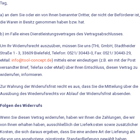
Tag,
Karriere / Ausbildung
a) an dem Sie oder ein von Ihnen benannter Dritter, der nicht der Beförderer ist,
Downloads
die Waren in Besitz genommen haben bzw. hat.
b) im Falle eines Dienstleistungsvertrages des Vertragsabschlusses.
tool-concept
Um Ihr Widerrufsrecht auszuüben, müssen Sie uns (THL GmbH, Stadtheider
Entwicklung
Straße 1 - 3, 33609 Bielefeld, Telefon: 0521/ 30443-0, Fax: 0521/ 30443-29,
eMail:
info@tool-concept.de
) mittels einer eindeutigen (z.B. ein mit der Post
Herstellung
versandter Brief, Telefax oder eMail) über Ihren Entschluss, diesen Vertrag zu
widerrufen, informieren.
Handel
Zur Wahrung der Widerrufsfrist reicht es aus, dass Sie die Mitteilung über die
Technische Dienstleistung
Ausübung des Wiederrufsrechts vor Ablauf der Widerrufsfrist absenden.
Produkte
Folgen des Widerrufs
Wenn Sie diesen Vertrag widerrufen, haben wir Ihnen die Zahlungen, die wir
DynaMont Hubtisch
von Ihnen erhalten haben, ausschließlich der Lieferkosten sowie zusätzlicher
Kosten, die sich daraus ergeben, dass Sie eine andere Art der Lieferung als
DynaCase-Koffersystem
die von uns angebotene, günstigste, Standardlieferung gewählt haben,