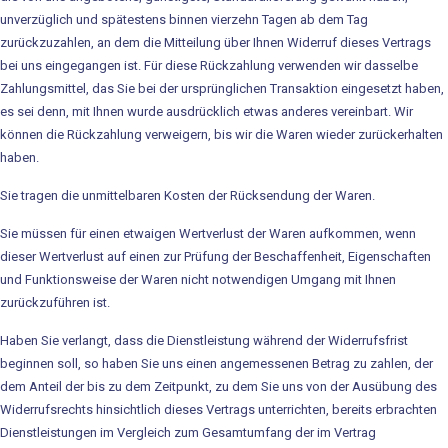
Tool-Kits
unverzüglich und spätestens binnen vierzehn Tagen ab dem Tag
zurückzuzahlen, an dem die Mitteilung über Ihnen Widerruf dieses Vertrags
bei uns eingegangen ist. Für diese Rückzahlung verwenden wir dasselbe
Service
Zahlungsmittel, das Sie bei der ursprünglichen Transaktion eingesetzt haben,
es sei denn, mit Ihnen wurde ausdrücklich etwas anderes vereinbart. Wir
Schulung und Workshops
können die Rückzahlung verweigern, bis wir die Waren wieder zurückerhalten
haben.
Reparaturservice
Sie tragen die unmittelbaren Kosten der Rücksendung der Waren.
Kontakt
Sie müssen für einen etwaigen Wertverlust der Waren aufkommen, wenn
dieser Wertverlust auf einen zur Prüfung der Beschaffenheit, Eigenschaften
Anfahrt
und Funktionsweise der Waren nicht notwendigen Umgang mit Ihnen
Ansprechpartner
zurückzuführen ist.
Haben Sie verlangt, dass die Dienstleistung während der Widerrufsfrist
News
beginnen soll, so haben Sie uns einen angemessenen Betrag zu zahlen, der
dem Anteil der bis zu dem Zeitpunkt, zu dem Sie uns von der Ausübung des
Newsletter-Registrierung
Widerrufsrechts hinsichtlich dieses Vertrags unterrichten, bereits erbrachten
Dienstleistungen im Vergleich zum Gesamtumfang der im Vertrag
Katalog für Wärmewende