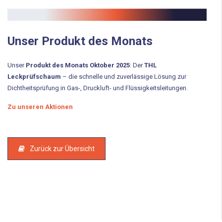
Tool-Kits
Service
Unser Produkt des Monats
Schulung und Workshops
Unser
Produkt des Monats Oktober 2025
: Der
THL
Leckprüfschaum
– die schnelle und zuverlässige Lösung zur
Reparaturservice
Dichtheitsprüfung in Gas-, Druckluft- und Flüssigkeitsleitungen.
Kontakt
Zu unseren Aktionen
Anfahrt
Ansprechpartner
Zurück zur Übersicht
News
Newsletter-Registrierung
Katalog für Wärmewende