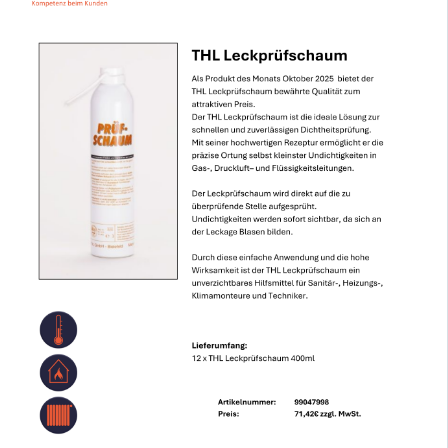
Karriere / Ausbildung
Downloads
tool-concept
Entwicklung
Herstellung
Handel
Technische Dienstleistung
Produkte
DynaMont Hubtisch
DynaCase-Koffersystem