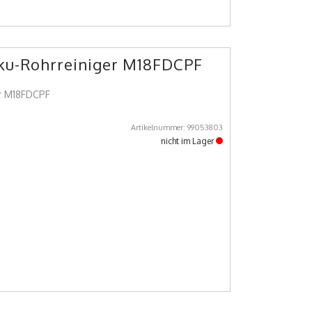
kku-Rohrreiniger M18FDCPF
er M18FDCPF
Artikelnummer: 99053803
nicht im Lager