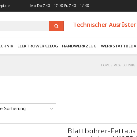
ept.de
Mo-Do 7.30 – 17.00
Fr. 7.30 – 12:30
Technischer Ausrüster 
ECHNIK
ELEKTROWERKZEUG
HANDWERKZEUG
WERKSTATTBEDA
HOME
MESSTECHNIK
ne Sortierung
Blattbohrer-Fettaus