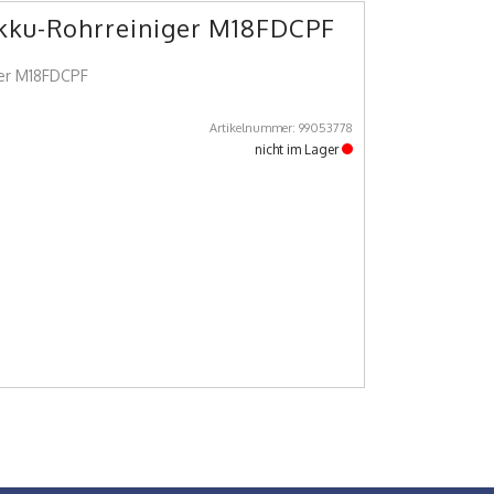
Akku-Rohrreiniger M18FDCPF
ger M18FDCPF
Artikelnummer: 99053778
nicht im Lager