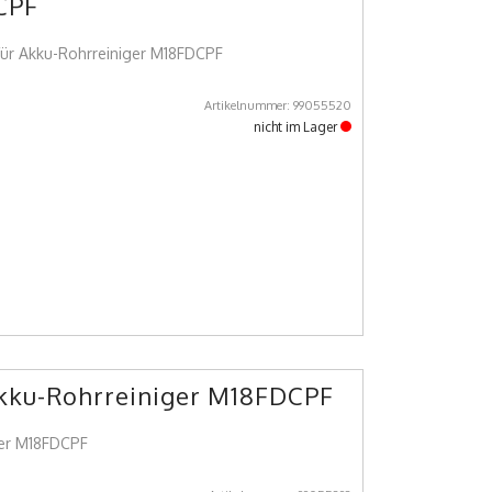
CPF
für Akku-Rohrreiniger M18FDCPF
Artikelnummer: 99055520
nicht im Lager
Akku-Rohrreiniger M18FDCPF
ger M18FDCPF