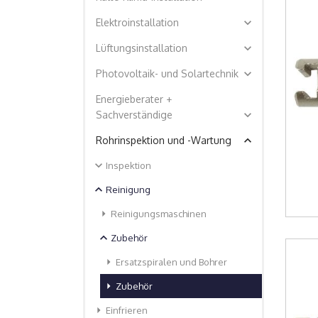
expand_more
Elektroinstallation
expand_more
Lüftungsinstallation
expand_more
Photovoltaik- und Solartechnik
Energieberater +
expand_more
Sachverständige
expand_less
Rohrinspektion und -Wartung
expand_more
Inspektion
expand_less
Reinigung
arrow_right
Reinigungsmaschinen
expand_less
Zubehör
arrow_right
Ersatzspiralen und Bohrer
arrow_right
Zubehör
arrow_right
Einfrieren