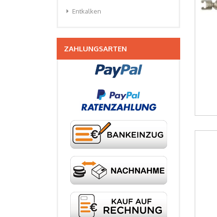
arrow_right
Entkalken
ZAHLUNGSARTEN