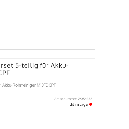
set 5-teilig für Akku-
CPF
für Akku-Rohrreiniger M18FDCPF
Artikelnummer: 99054252
nicht im Lager