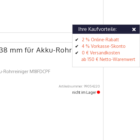
×
Ihre Kaufvorteile:
2 % Online-Rabatt
4 % Vorkasse-Skonto
38 mm für Akku-Rohrreiniger
0 € Versandkosten
ab 150 € Netto-Warenwert
u-Rohrreiniger M18FDCPF
Artikelnummer: 99054220
nicht im Lager