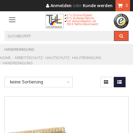
Anmelden
oder
Kunde werden
0
2 % Online-Rabatt
4 % Vorkasse-Skonto
Toggle navigation
0 € Versandkosten ab
150 € Netto-Warenwert
HANDREINIGUNG
HOME
ARBEITSSCHUTZ
HAUTSCHUTZ
HAUTREINIGUNG
HANDREINIGUNG
keine Sortierung