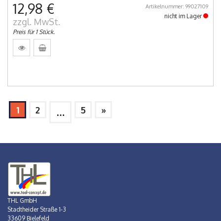
12,98 €
Artikelnummer: 99027109
nicht im Lager
zzgl. MwSt.
Preis für 1 Stück.
1
2
5
»
…
THL GmbH
Stadtheider Straße 1-3
33609 Bielefeld