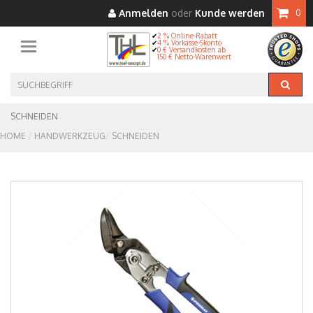
Anmelden
oder
Kunde werden
0
2 % Online-Rabatt
4 % Vorkasse-Skonto
Toggle navigation
0 € Versandkosten ab
150 € Netto-Warenwert
SCHNEIDEN
HOME
HANDWERKZEUG
SCHNEIDEN