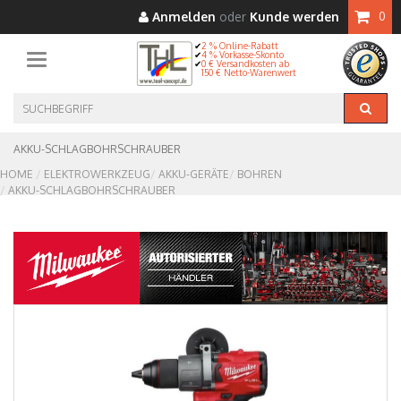
Anmelden
oder
Kunde werden
0
2 % Online-Rabatt
4 % Vorkasse-Skonto
Toggle navigation
0 € Versandkosten ab
150 € Netto-Warenwert
AKKU-SCHLAGBOHRSCHRAUBER
HOME
ELEKTROWERKZEUG
AKKU-GERÄTE
BOHREN
AKKU-SCHLAGBOHRSCHRAUBER