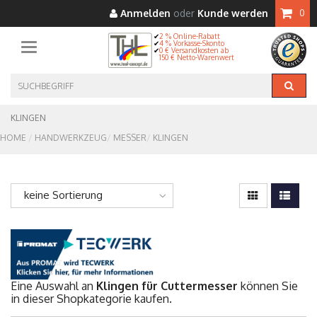
Anmelden
oder
Kunde werden
0
2 % Online-Rabatt
4 % Vorkasse-Skonto
Toggle navigation
0 € Versandkosten ab
150 € Netto-Warenwert
KLINGEN
HOME
HANDWERKZEUG
MESSER
KLINGEN
keine Sortierung
Eine Auswahl an
Klingen für Cuttermesser
können Sie
in dieser Shopkategorie kaufen.