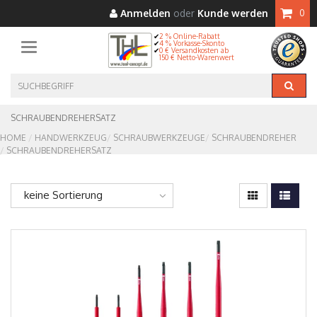
Anmelden
oder
Kunde werden
0
2 % Online-Rabatt
4 % Vorkasse-Skonto
Toggle navigation
0 € Versandkosten ab
150 € Netto-Warenwert
SCHRAUBENDREHERSATZ
HOME
HANDWERKZEUG
SCHRAUBWERKZEUGE
SCHRAUBENDREHER
SCHRAUBENDREHERSATZ
keine Sortierung