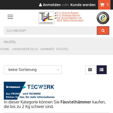
Anmelden
oder
Kunde werden
0
2 % Online-Rabatt
4 % Vorkasse-Skonto
Toggle navigation
0 € Versandkosten ab
150 € Netto-Warenwert
FÄUSTEL
HOME
HANDWERKZEUG
HAMMER
FÄUSTEL
keine Sortierung
In dieser Kategorie können Sie
Fäustelhämmer
kaufen,
die bis zu 2 Kg schwer sind.