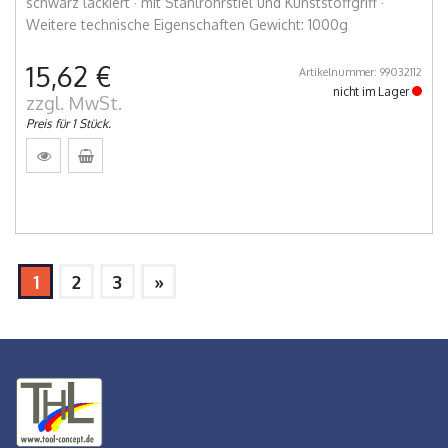
schwarz lackiert · mit Stahlrohrstiel und Kunststoffgriff ·
Weitere technische Eigenschaften Gewicht: 1000g
15,62 €
Artikelnummer: 99032112
nicht im Lager
zzgl. MwSt.
Preis für 1 Stück.
1
2
3
»