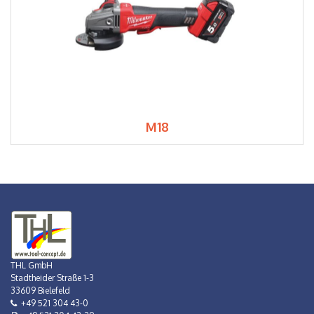
M18
THL GmbH
Stadtheider Straße 1-3
33609 Bielefeld
+49 521 304 43-0