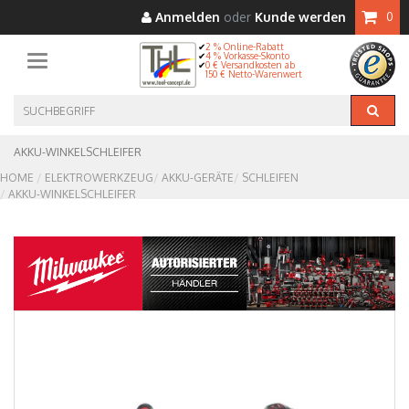
Anmelden
oder
Kunde werden
0
2 % Online-Rabatt
4 % Vorkasse-Skonto
Toggle navigation
0 € Versandkosten ab
150 € Netto-Warenwert
AKKU-WINKELSCHLEIFER
HOME
ELEKTROWERKZEUG
AKKU-GERÄTE
SCHLEIFEN
AKKU-WINKELSCHLEIFER