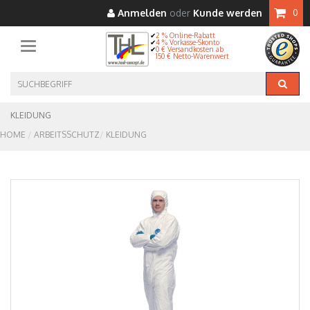
Anmelden
oder
Kunde werden
0
2 % Online-Rabatt
4 % Vorkasse-Skonto
Toggle navigation
0 € Versandkosten ab
150 € Netto-Warenwert
KLEIDUNG
HOME
ARBEITSSCHUTZ
KLEIDUNG