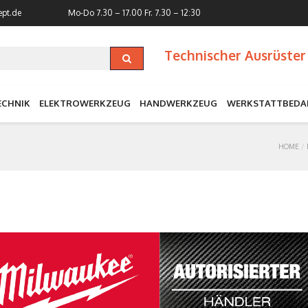
ept.de
Mo-Do 7.30 – 17.00
Fr. 7.30 – 12:30
Technischer Ausrüster 
ECHNIK
ELEKTROWERKZEUG
HANDWERKZEUG
WERKSTATTBEDA
HOME