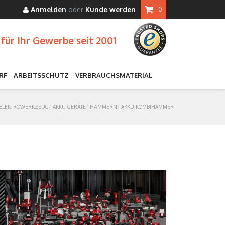
Anmelden
oder
Kunde werden
0
für Ihr Gewerbe seit 2001
RF
ARBEITSSCHUTZ
VERBRAUCHSMATERIAL
ELEKTROWERKZEUG
AKKU-GERÄTE
HÄMMERN
AKKU-KOMBIHAMMER