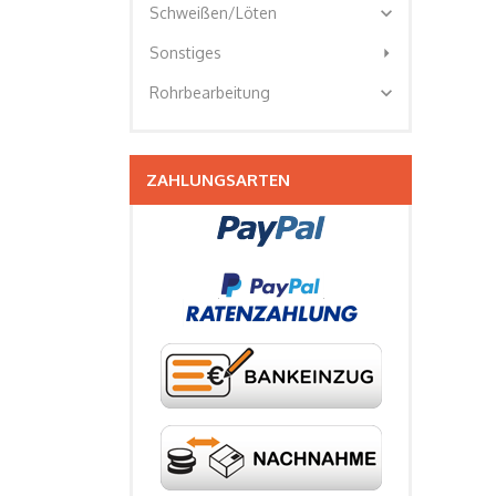
expand_more
Schweißen/Löten
arrow_right
Sonstiges
expand_more
Rohrbearbeitung
ZAHLUNGSARTEN