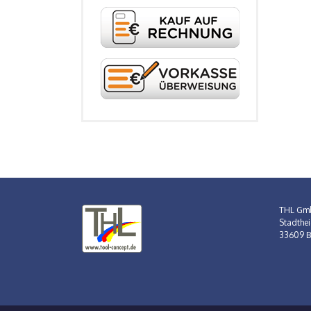
THL Gm
Stadthei
33609 Bi