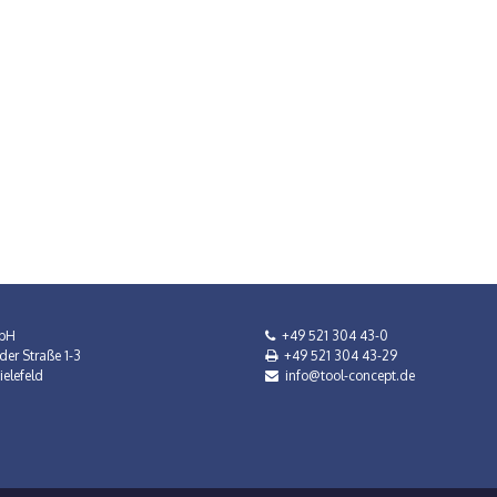
bH
+49 521 304 43-0
der Straße 1-3
+49 521 304 43-29
elefeld
info@tool-concept.de