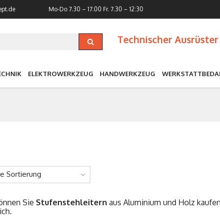
ept.de
Mo-Do 7.30 – 17.00
Fr. 7.30 – 12:30
Technischer Ausrüster 
ECHNIK
ELEKTROWERKZEUG
HANDWERKZEUG
WERKSTATTBEDA
ne Sortierung
können Sie
Stufenstehleitern
aus Aluminium und Holz kaufen
ich.