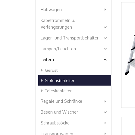
arrow_right
Hubwagen
Kabeltrommeln u.
expand_more
Verlängerungen
expand_more
Lager- und Transportbehälter
expand_more
Lampen/Leuchten
expand_less
Leitern
arrow_right
Gerüst
arrow_right
Stufenstehleiter
arrow_right
Teleskopleiter
arrow_right
Regale und Schränke
expand_more
Besen und Wischer
arrow_right
Schraubstöcke
arrow_right
Transportwagen