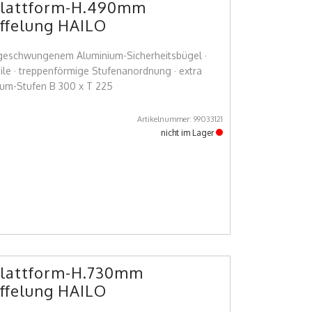
 Plattform-H.490mm
iffelung HAILO
hgeschwungenem Aluminium-Sicherheitsbügel ·
eile · treppenförmige Stufenanordnung · extra
nium-Stufen B 300 x T 225
Artikelnummer: 99033121
nicht im Lager
 Plattform-H.730mm
iffelung HAILO