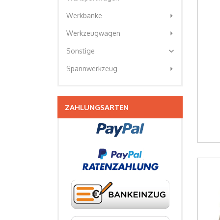
arrow_right
Werkbänke
arrow_right
Werkzeugwagen
expand_more
Sonstige
arrow_right
Spannwerkzeug
ZAHLUNGSARTEN