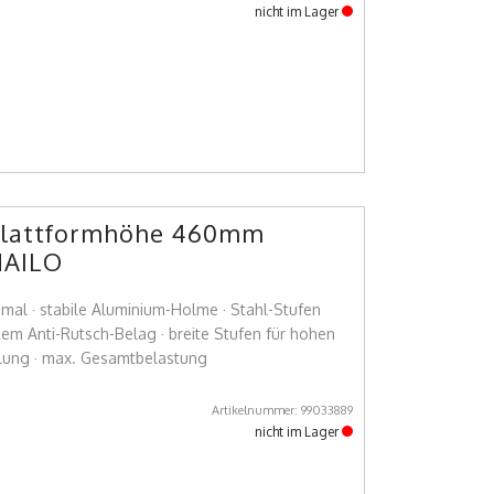
nicht im Lager
2 Plattformhöhe 460mm
HAILO
l · stabile Aluminium-Holme · Stahl-Stufen
zem Anti-Rutsch-Belag · breite Stufen für hohen
elung · max. Gesamtbelastung
Artikelnummer: 99033889
nicht im Lager