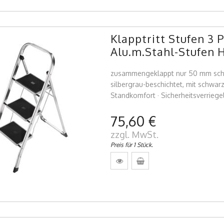
Klapptritt Stufen 
Alu.m.Stahl-Stufen 
zusammengeklappt nur 50 mm schma
silbergrau-beschichtet, mit schwar
Standkomfort · Sicherheitsverrieg
75,60 €
zzgl. MwSt.
Preis für 1 Stück.