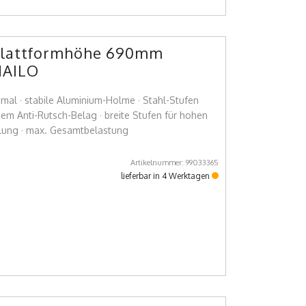
3 Plattformhöhe 690mm
HAILO
l · stabile Aluminium-Holme · Stahl-Stufen
zem Anti-Rutsch-Belag · breite Stufen für hohen
elung · max. Gesamtbelastung
Artikelnummer: 99033365
lieferbar in 4 Werktagen