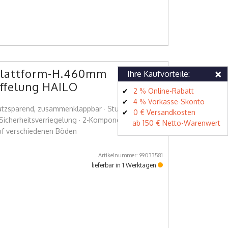
×
 Plattform-H.460mm
Ihre Kaufvorteile:
iffelung HAILO
2 % Online-Rabatt
4 % Vorkasse-Skonto
platzsparend, zusammenklappbar · Stufen mit Anti-
0 € Versandkosten
· Sicherheitsverriegelung · 2-Komponenten-
ab 150 € Netto-Warenwert
auf verschiedenen Böden
Artikelnummer: 99033581
lieferbar in 1 Werktagen