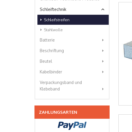
expand_less
Schleiftechnik
arrow_right
Schleifstreifen
arrow_right
Stahlwolle
arrow_right
Batterie
arrow_right
Beschriftung
arrow_right
Beutel
arrow_right
Kabelbinder
Verpackungsband und
arrow_right
Klebeband
ZAHLUNGSARTEN