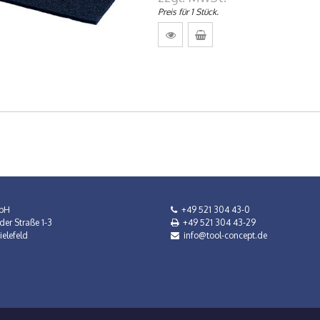
Preis für 1 Stück.
bH
+49 521 304 43-0
der Straße 1-3
+49 521 304 43-29
elefeld
info@tool-concept.de