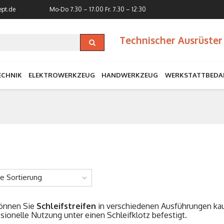
ept.de
Mo-Do 7.30 – 17.00
Fr. 7.30 – 12:30
Technischer Ausrüster 
ECHNIK
ELEKTROWERKZEUG
HANDWERKZEUG
WERKSTATTBEDA
ne Sortierung
können Sie
Schleifstreifen
in verschiedenen Ausführungen kauf
sionelle Nutzung unter einen Schleifklotz befestigt.