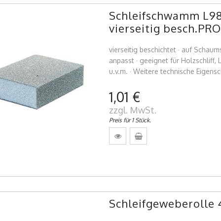
Schleifschwamm L98
vierseitig besch.P
vierseitig beschichtet · auf Schaum
anpasst · geeignet für Holzschliff, L
u.v.m. · Weitere technische Eigensc
1,01 €
zzgl. MwSt.
Preis für 1 Stück.
Schleifgeweberolle