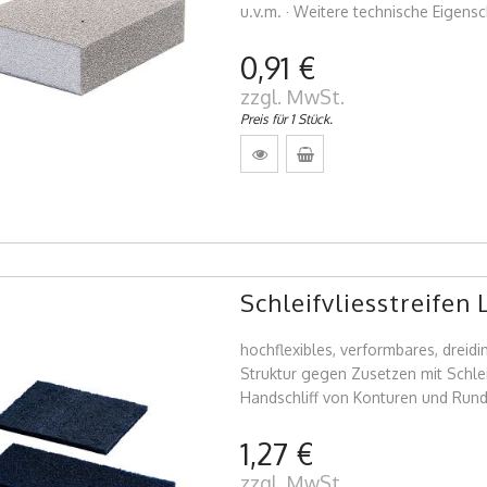
u.v.m. · Weitere technische Eigensc
0,91 €
zzgl. MwSt.
Preis für 1 Stück.
Schleifvliesstreife
hochflexibles, verformbares, dreidi
Struktur gegen Zusetzen mit Schlei
Handschliff von Konturen und Run
1,27 €
zzgl. MwSt.