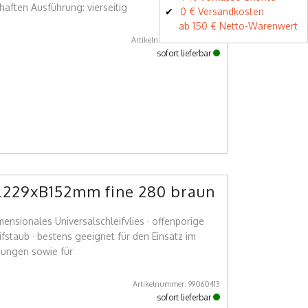
haften Ausführung: vierseitig
0 € Versandkosten
ab 150 € Netto-Warenwert
Artikelnummer: 99060479
sofort lieferbar
n L229xB152mm fine 280 braun
mensionales Universalschleifvlies · offenporige
fstaub · bestens geeignet für den Einsatz im
dungen sowie für
Artikelnummer: 99060413
sofort lieferbar