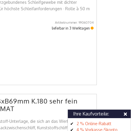
harzgebundenes Schleifgewebe mit dichter
für höchste Schleifanforderungen · Rolle à 50 m
Artikelnummer: 99060704
lieferbar in 3 Werktagen
xB69mm K.180 sehr fein
ROMAT
×
Ihre Kaufvorteile:
stoff-Unterlage, die sich an das Werkstück
2 % Online-Rabatt
ackzwischenschliff, Kunststoffschliff, Metallschliff
4 % Vorkasse-Skonto