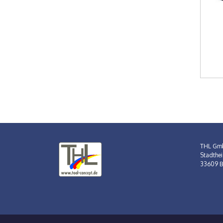
THL Gm
Stadthei
33609 Bi