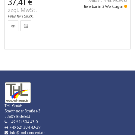
37,41 €
Artikelnummer: 99029732
lieferbar in 3 Werktagen
zzgl. MwSt.
Preis für 1 Stück.
THL GmbH
Stadtheider Straße 1-3
33609 Bielefeld
+49 521 304 43-0
+49 521 304 43-29
info@tool-concept.de