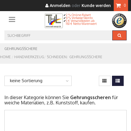
Anmelden
oder
Kunde werden
0
2 % Online-Rabatt
4 % Vorkasse-Skonto
Toggle navigation
0 € Versandkosten ab
150 € Netto-Warenwert
GEHRUNGSSCHERE
HOME
HANDWERKZEUG
SCHNEIDEN
GEHRUNGSSCHERE
keine Sortierung
In dieser Kategorie können Sie
Gehrungsscheren
für
weiche Materialien, z.B. Kunststoff, kaufen.