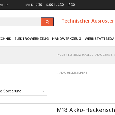
ept.de
Mo-Do 7.30 – 17.00
Fr. 7.30 – 12:30
Technischer Ausrüster 
ECHNIK
ELEKTROWERKZEUG
HANDWERKZEUG
WERKSTATTBEDA
HOME
ELEKTROWERKZEUG
AKKU-GERÄTE
AKKU-HECKENSCHERE
ne Sortierung
M18 Akku-Heckensch