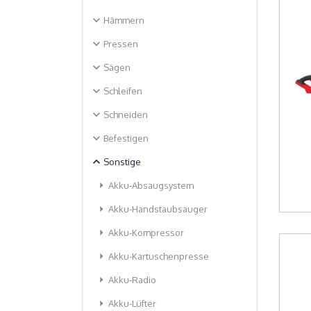
expand_more
Hämmern
expand_more
Pressen
expand_more
Sägen
expand_more
Schleifen
expand_more
Schneiden
expand_more
Befestigen
expand_less
Sonstige
arrow_right
Akku-Absaugsystem
arrow_right
Akku-Handstaubsauger
arrow_right
Akku-Kompressor
arrow_right
Akku-Kartuschenpresse
arrow_right
Akku-Radio
arrow_right
Akku-Lüfter