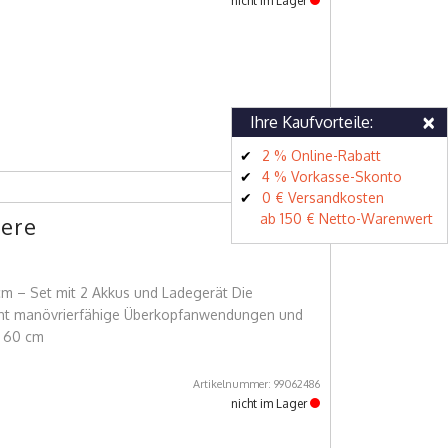
nicht im Lager
×
Ihre Kaufvorteile:
2 % Online-Rabatt
4 % Vorkasse-Skonto
0 € Versandkosten
ab 150 € Netto-Warenwert
ere
m – Set mit 2 Akkus und Ladegerät Die
ht manövrierfähige Überkopfanwendungen und
s 60 cm
Artikelnummer: 99062486
nicht im Lager