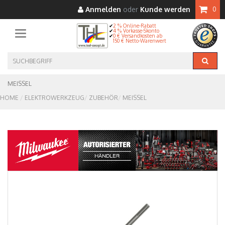
Anmelden
oder
Kunde werden
0
2 % Online-Rabatt
4 % Vorkasse-Skonto
Toggle navigation
0 € Versandkosten ab
150 € Netto-Warenwert
MEISSEL
HOME
ELEKTROWERKZEUG
ZUBEHÖR
MEISSEL