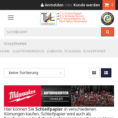
Anmelden
oder
Kunde werden
0
2 % Online-Rabatt
4 % Vorkasse-Skonto
Toggle navigation
0 € Versandkosten ab
150 € Netto-Warenwert
SCHLEIFPAPIER
HOME
ELEKTROWERKZEUG
ZUBEHÖR
SCHLEIFEN
SCHLEIFPAPIER
keine Sortierung
Hier können Sie
Schleifpapier
in verschiedenen
Körnungen kaufen. Schleifpapier wird auch als