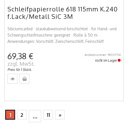
Schleifpapierrolle 618 115mm K.240
f.Lack/Metall SiC 3M
Siliciumcarbid · staubabweisend beschichtet · für Hand- und
Schwingschleifmaschine geeignet · Rolle à 50 m ·
Anwendungen: Vorschliff, Zwischenschliff, Feinschliff
69,38 €
Artikelnummer: 99037714
nicht im Lager
zzgl. MwSt.
Preis für 1 Stück.
1
2
11
»
…