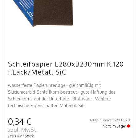
Schleifpapier L280xB230mm K.120
f.Lack/Metall SiC
wasserfeste Papierunterlage · gleichmäßig mit
Siliciumcarbid-Schleifkorn bestreut · gute Haftung des
Schleifkorns auf der Unterlage · Blattware · Weitere
technische Eigenschaften Material: SiC
0,34 €
Artikelnummer: 99037870
nicht im Lager
zzgl. MwSt.
Preis für 1 Stück.