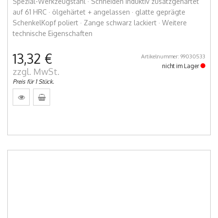
Spezial-Werkzeugstahl · Schneiden induktiv zusatzgehärtet
auf 61 HRC · ölgehärtet + angelassen · glatte geprägte
SchenkelKopf poliert · Zange schwarz lackiert · Weitere
technische Eigenschaften
13,32 €
Artikelnummer: 99030533
nicht im Lager
zzgl. MwSt.
Preis für 1 Stück.