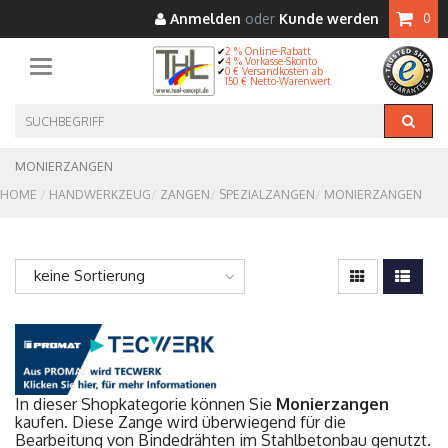
Anmelden
oder
Kunde werden
0
2 % Online-Rabatt
4 % Vorkasse-Skonto
Toggle navigation
0 € Versandkosten ab
150 € Netto-Warenwert
MONIERZANGEN
HOME
HANDWERKZEUG
ZANGEN
SPEZIALZANGEN
MONIERZANGEN
keine Sortierung
In dieser Shopkategorie können Sie
Monierzangen
kaufen. Diese Zange wird überwiegend für die
Bearbeitung von Bindedrähten im Stahlbetonbau genutzt.