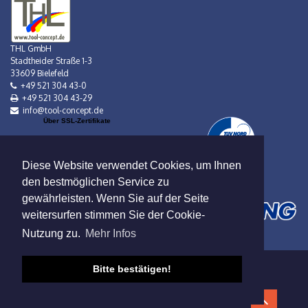
THL GmbH
Stadtheider Straße 1-3
33609 Bielefeld
+49 521 304 43-0
+49 521 304 43-29
info@tool-concept.de
Über SSL-Zertifikate
Diese Website verwendet Cookies, um Ihnen
den bestmöglichen Service zu
gewährleisten. Wenn Sie auf der Seite
weitersurfen stimmen Sie der Cookie-
Nutzung zu.
Mehr Infos
Bitte bestätigen!
Verkauf nur an Gewerbebetreibende!
Datenschutz
|
AGB
|
Impressum
|
Mietbedingungen
© 2019 Viebrock DatenService GmbH
expand_less