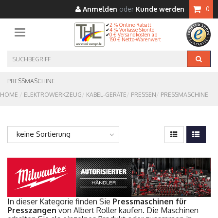
Anmelden
oder
Kunde werden
0
2 % Online-Rabatt
4 % Vorkasse-Skonto
Toggle navigation
0 € Versandkosten ab
150 € Netto-Warenwert
PRESSMASCHINE
HOME
ELEKTROWERKZEUG
KABEL-GERÄTE
PRESSEN
PRESSMASCHINE
keine Sortierung
In dieser Kategorie finden Sie
Pressmaschinen für
Presszangen
von Albert Roller kaufen. Die Maschinen