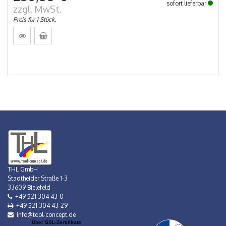
sofort lieferbar
zzgl. MwSt.
Preis für 1 Stück.
THL GmbH
Stadtheider Straße 1-3
33609 Bielefeld
+49 521 304 43-0
+49 521 304 43-29
info@tool-concept.de
Über SSL-Zertifikate