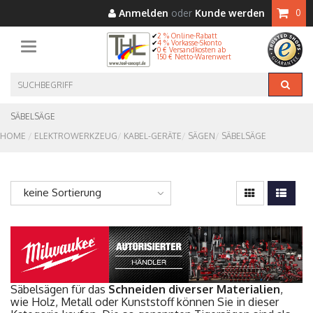
Anmelden
oder
Kunde werden
0
2 % Online-Rabatt
4 % Vorkasse-Skonto
Toggle navigation
0 € Versandkosten ab
150 € Netto-Warenwert
SÄBELSÄGE
HOME
ELEKTROWERKZEUG
KABEL-GERÄTE
SÄGEN
SÄBELSÄGE
keine Sortierung
Säbelsägen für das
Schneiden diverser Materialien
,
wie Holz, Metall oder Kunststoff können Sie in dieser