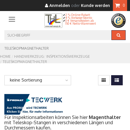
Anmelden
oder
Kunde werden
0
2 % Online-Rabatt
4 % Vorkasse-Skonto
Toggle navigation
0 € Versandkosten ab
150 € Netto-Warenwert
TELESKOPMAGNETHALTER
HOME
HANDWERKZEUG
INSPEKTIONSWERKZEUGE
TELESKOPMAGNETHALTER
keine Sortierung
Für Inspektionsarbeiten können Sie hier
Magenthalter
mit Teleskop-Stangen in verschiedenen Längen und
Durchmessern kaufen.