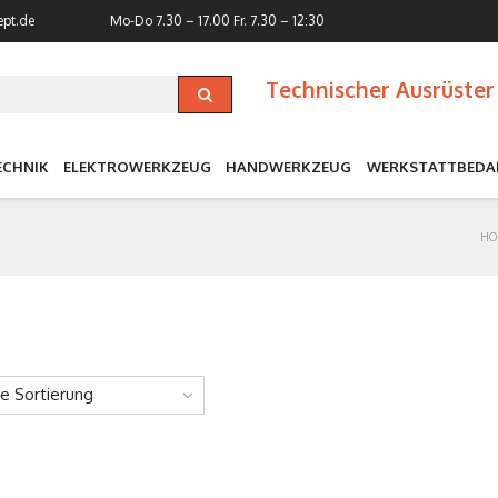
ept.de
Mo-Do 7.30 – 17.00
Fr. 7.30 – 12:30
Technischer Ausrüster 
ECHNIK
ELEKTROWERKZEUG
HANDWERKZEUG
WERKSTATTBEDA
HO
ne Sortierung