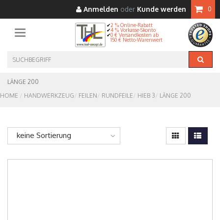
Anmelden
oder
Kunde werden
0
2 % Online-Rabatt
4 % Vorkasse-Skonto
Toggle navigation
0 € Versandkosten ab
150 € Netto-Warenwert
LÄNGE 200
HOME
HANDWERKZEUG
FEILEN
RUNDFEILE
HIEB 3
LÄNGE 200
keine Sortierung