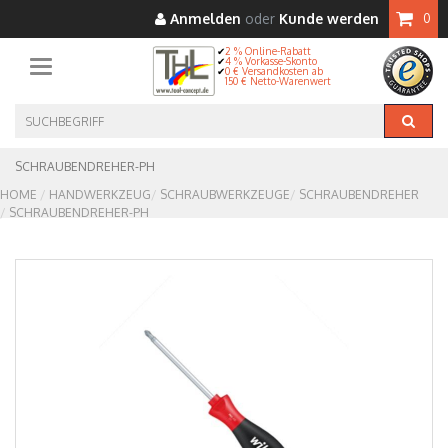
Anmelden
oder
Kunde werden
0
2 % Online-Rabatt
4 % Vorkasse-Skonto
Toggle navigation
0 € Versandkosten ab
150 € Netto-Warenwert
SCHRAUBENDREHER-PH
HOME
HANDWERKZEUG
SCHRAUBWERKZEUGE
SCHRAUBENDREHER
SCHRAUBENDREHER-PH