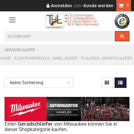
Anmelden
oder
Kunde werden
0
2 % Online-Rabatt
4 % Vorkasse-Skonto
Toggle navigation
0 € Versandkosten ab
150 € Netto-Warenwert
GERADSCHLEIFER
HOME
ELEKTROWERKZEUG
KABEL-GERÄTE
SCHLEIFEN
GERADSCHLEIFER
keine Sortierung
Einen
Geradschleifer
von Milwaukee können Sie in
dieser Shopkategorie kaufen.