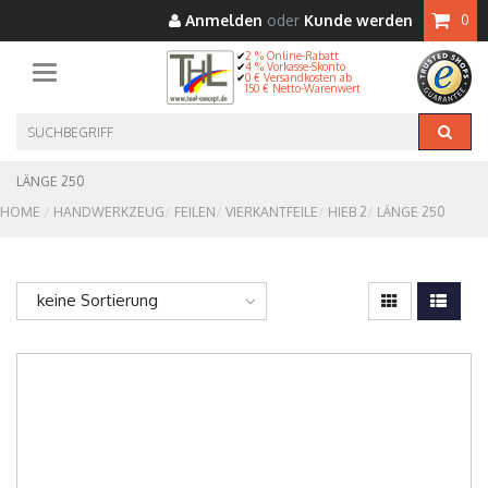
Anmelden
oder
Kunde werden
0
2 % Online-Rabatt
4 % Vorkasse-Skonto
Toggle navigation
0 € Versandkosten ab
150 € Netto-Warenwert
LÄNGE 250
HOME
HANDWERKZEUG
FEILEN
VIERKANTFEILE
HIEB 2
LÄNGE 250
keine Sortierung